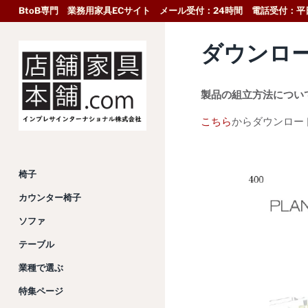
BtoB専門 業務用家具ECサイト メール受付：24時間 電話受付：平日
ダウンロ
製品の組立方法につい
こちら
からダウンロー
椅子
カウンター椅子
ソファ
テーブル
業種で選ぶ
特集ページ