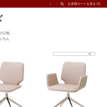
/
お見積カートを見る
(0)
ズ
け心地。
ちろん