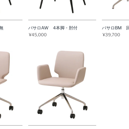
今
す
ぐ
見
無
パサロAW 4本脚・肘付
パサロBM 
る
¥45,000
¥39,700
今
す
ぐ