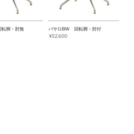
今
今
す
す
ぐ
ぐ
見
見
回転脚・肘無
パサロBW 回転脚・肘付
る
る
¥52,600