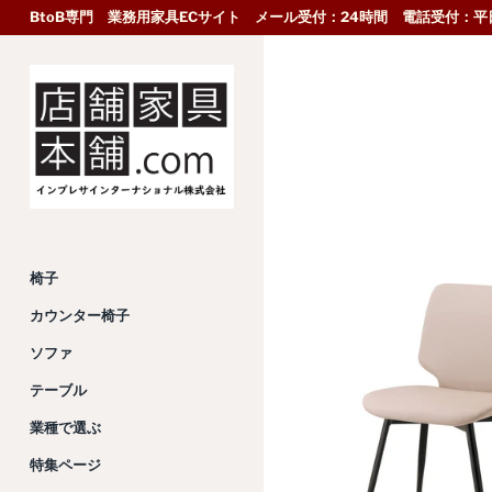
BtoB専門 業務用家具ECサイト メール受付：24時間 電話受付：平日
椅子
カウンター椅子
ソファ
テーブル
業種で選ぶ
特集ページ