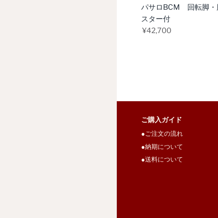
見
パサロBCM 回転脚
る
スター付
¥42,700
ご購入ガイド
●ご注文の流れ
●納期について
●送料について