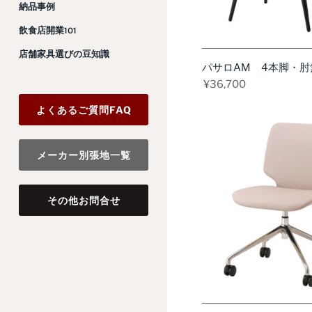
納品事例
今
飲食店開業101
す
ぐ
店舗家具選びの豆知識
見
パサロAM 4本脚・肘
る
¥36,700
よくあるご質問FAQ
メーカー別張地一覧
その他お問合せ
今
す
ぐ