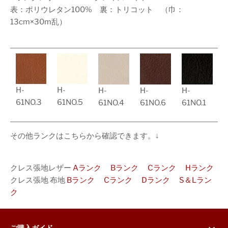
表：ポリウレタン100% 裏：トリコット （巾：
13cm×30m乱）
H-
H-
H-
H-
H-
61NO.3
61NO.5
61NO.4
61NO.6
61NO.1
その他ランクはこちらから確認できます。↓
クレス張地レザー
Aランク
Bランク
Cランク
Hランク
クレス張地 布地
Bランク
Cランク
Dランク
S＆Lラン
ク