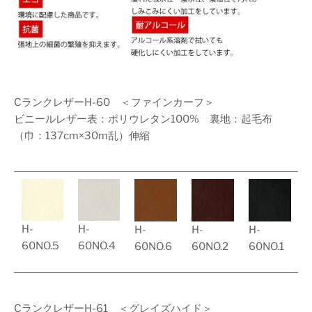
CランクレザーH-60 ＜ファインカーフ＞
ビニールレザー表：ポリウレタン100% 裏地：起毛布
（巾：137cm×30m乱）伸縮
H-
H-
H-
H-
H-
60NO.5
60NO.4
60NO.6
60NO.2
60NO.1
CランクレザーH-61 ＜グレイズハイド＞