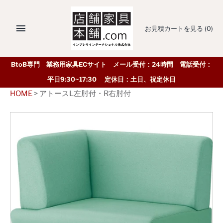
お見積カートを見る
(0)
BtoB専門 業務用家具ECサイト メール受付：24時間 電話受付：
平日9:30~17:30 定休日：土日、祝定休日
HOME
>
アトースL左肘付・R右肘付