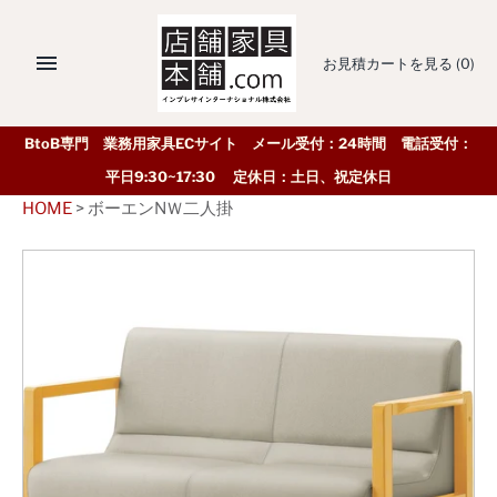
お見積カートを見る
(0)
BtoB専門 業務用家具ECサイト メール受付：24時間 電話受付：
平日9:30~17:30 定休日：土日、祝定休日
HOME
>
ボーエンNＷ二人掛