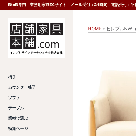
BtoB専門 業務用家具ECサイト メール受付：24時間 電話受付：平日
HOME
>
セレブルNW
椅子
カウンター椅子
ソファ
テーブル
業種で選ぶ
特集ページ