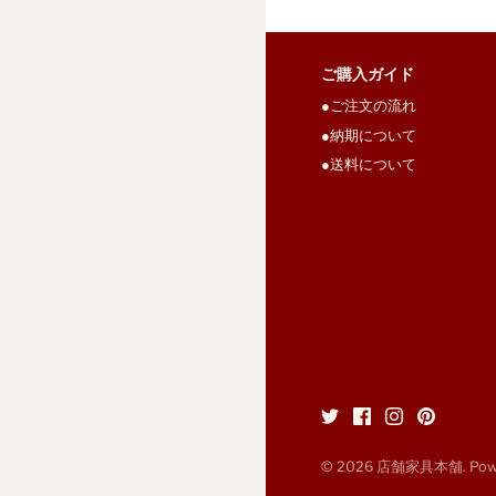
ご購入ガイド
●ご注文の流れ
●納期について
●送料について
© 2026
店舗家具本舗
. Po