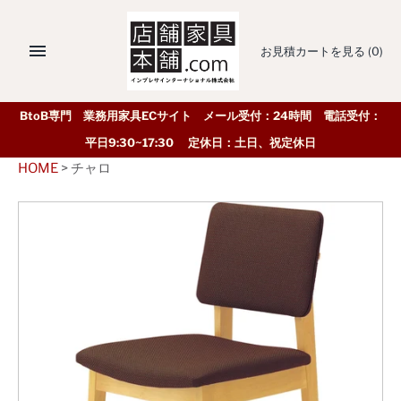
お見積カートを見る
(0)
BtoB専門 業務用家具ECサイト メール受付：24時間 電話受付：
平日9:30~17:30 定休日：土日、祝定休日
HOME
>
チャロ