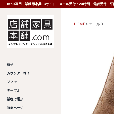
BtoB専門 業務用家具ECサイト メール受付：24時間 電話受付：平日
HOME
>
エールD
椅子
カウンター椅子
ソファ
テーブル
業種で選ぶ
特集ページ