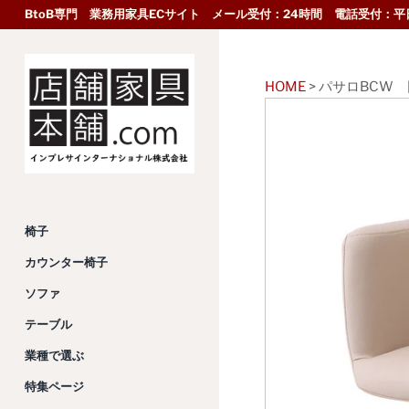
BtoB専門 業務用家具ECサイト メール受付：24時間 電話受付：平日
HOME
>
パサロBCW
椅子
カウンター椅子
ソファ
テーブル
業種で選ぶ
特集ページ