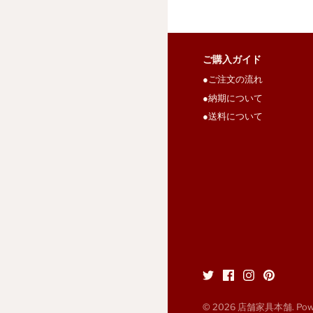
ご購入ガイド
●ご注文の流れ
●納期について
●送料について
© 2026
店舗家具本舗
. Po