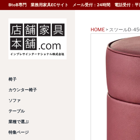
BtoB専門 業務用家具ECサイト メール受付：24時間 電話受付：平日
HOME
>
スツールD-45
椅子
カウンター椅子
ソファ
テーブル
業種で選ぶ
特集ページ