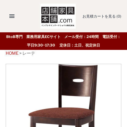
お見積カートを見る
(0)
BtoB専門 業務用家具ECサイト メール受付：24時間 電話受付：
平日9:30~17:30 定休日：土日、祝定休日
HOME
>
レーテ