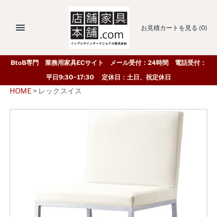
お見積カートを見る
(0)
BtoB専門 業務用家具ECサイト メール受付：24時間 電話受付：
平日9:30~17:30 定休日：土日、祝定休日
HOME
>
レックスイス