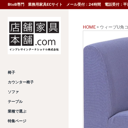
BtoB専門 業務用家具ECサイト メール受付：24時間 電話受付：平日
HOME
>
ウィーブU角
椅子
カウンター椅子
ソファ
テーブル
業種で選ぶ
特集ページ