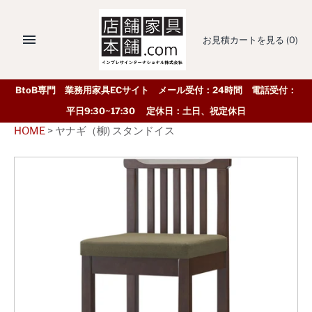
お見積カートを見る
(0)
BtoB専門 業務用家具ECサイト メール受付：24時間 電話受付：
平日9:30~17:30 定休日：土日、祝定休日
HOME
>
ヤナギ（柳) スタンドイス