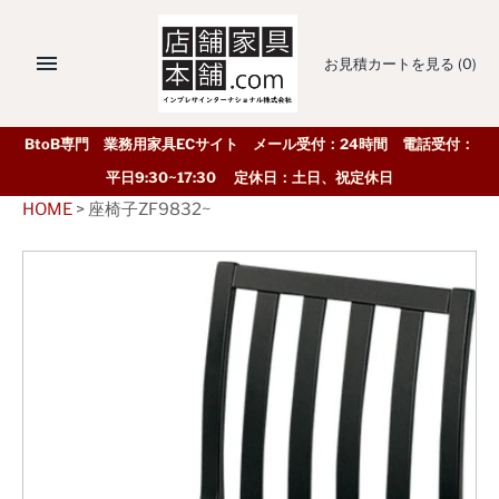
お見積カートを見る
(0)
BtoB専門 業務用家具ECサイト メール受付：24時間 電話受付：
平日9:30~17:30 定休日：土日、祝定休日
HOME
>
座椅子ZF9832~